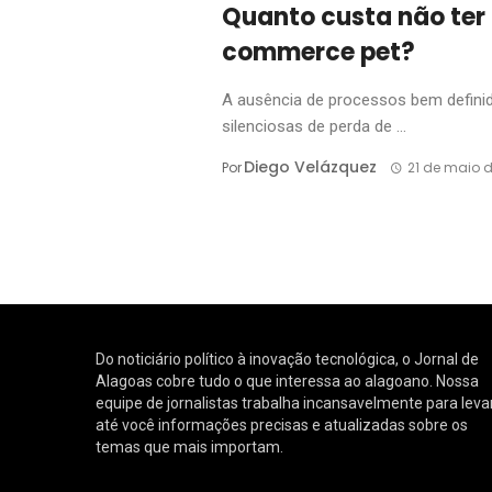
Quanto custa não ter
commerce pet?
A ausência de processos bem defini
silenciosas de perda de ...
Diego Velázquez
Por
21 de maio 
Do noticiário político à inovação tecnológica, o Jornal de
Alagoas cobre tudo o que interessa ao alagoano. Nossa
equipe de jornalistas trabalha incansavelmente para leva
até você informações precisas e atualizadas sobre os
temas que mais importam.