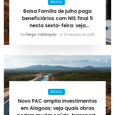
BRASIL
Bolsa Família de julho paga
beneficiários com NIS final 5
nesta sexta-feira: veja
calendário e impactos em
Diego Velázquez
Por
24 de julho de 2026
Alagoas
BRASIL
Novo PAC amplia investimentos
em Alagoas; veja quais obras