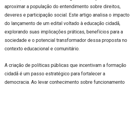
aproximar a população do entendimento sobre direitos,
deveres e participação social. Este artigo analisa o impacto
do lançamento de um edital voltado à educação cidadã,
explorando suas implicações práticas, benefícios para a
sociedade e o potencial transformador dessa proposta no
contexto educacional e comunitário.
A criação de políticas públicas que incentivam a formação
cidadã é um passo estratégico para fortalecer a
democracia. Ao levar conhecimento sobre funcionamento
do poder público, direitos fundamentais e participação
política para dentro das escolas e comunidades, abre-se
espaço para uma sociedade mais consciente e engajada.
Esse movimento vai além da teoria e propõe uma atuação
direta na base social, onde a educação pode gerar
mudanças concretas e duradouras.