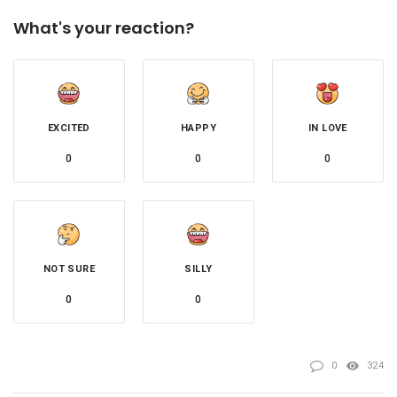
What's your reaction?
EXCITED
HAPPY
IN LOVE
0
0
0
NOT SURE
SILLY
0
0
0
324