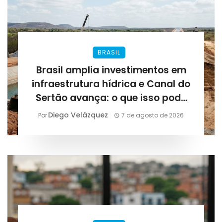
BRASIL
Brasil amplia investimentos em
infraestrutura hídrica e Canal do
Sertão avança: o que isso pode
representar para Alagoas
Diego Velázquez
Por
7 de agosto de 2026