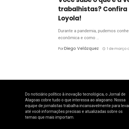
trabalhistas? Confira
Loyola!
Durante a pandemia, pudemos conhec
econômica e como ...
Diego Velázquez
Por
1 de março 
Do noticiário político à inovação tecnológica, o Jornal de
Alagoas cobre tudo o que interessa ao alagoano. Nossa
equipe de jornalistas trabalha incansavelmente para leva
até você informações precisas e atualizadas sobre os
temas que mais importam.