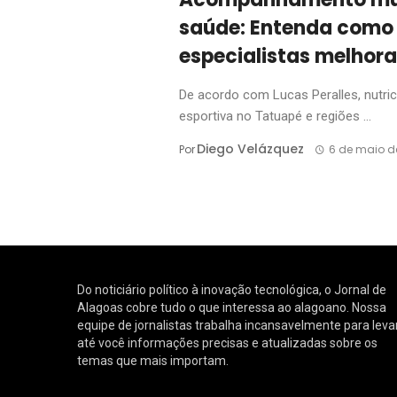
saúde: Entenda como
especialistas melhor
De acordo com Lucas Peralles, nutric
esportiva no Tatuapé e regiões ...
Diego Velázquez
Por
6 de maio d
Do noticiário político à inovação tecnológica, o Jornal de
Alagoas cobre tudo o que interessa ao alagoano. Nossa
equipe de jornalistas trabalha incansavelmente para leva
até você informações precisas e atualizadas sobre os
temas que mais importam.