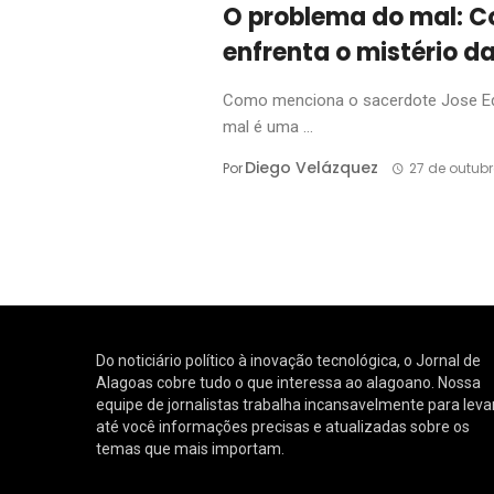
O problema do mal: Co
enfrenta o mistério d
Como menciona o sacerdote Jose Edua
mal é uma ...
Diego Velázquez
Por
27 de outub
Do noticiário político à inovação tecnológica, o Jornal de
Alagoas cobre tudo o que interessa ao alagoano. Nossa
equipe de jornalistas trabalha incansavelmente para leva
até você informações precisas e atualizadas sobre os
temas que mais importam.