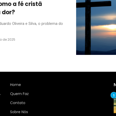
mo a fé cristã
a dor?
rdo Oliveira e Silva, o problema do
ro de 2025
Home
Quem Faz
r
Contato
Sobre Nós