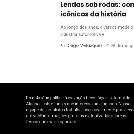
Lendas sob rodas: co
icônicos da história
Ao longo dos anos, diversos modelo
indústria automotiva e ...
Diego Velázquez
Por
26 de março
Do noticiário político à inovação tecnológica, o Jornal de
Alagoas cobre tudo o que interessa ao alagoano. Nossa
equipe de jornalistas trabalha incansavelmente para leva
até você informações precisas e atualizadas sobre os
temas que mais importam.