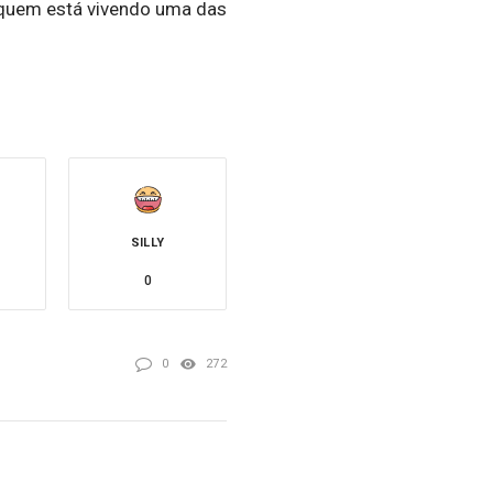
 quem está vivendo uma das
SILLY
0
0
272