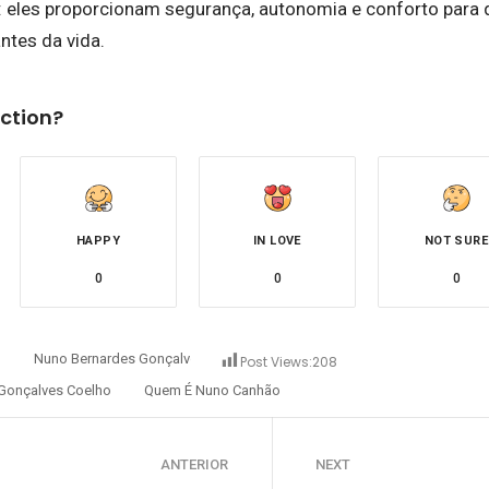
: eles proporcionam segurança, autonomia e conforto para
ntes da vida.
ction?
HAPPY
IN LOVE
NOT SURE
0
0
0
o
Nuno Bernardes Gonçalves
Nuno Canhão
Post Views:
208
Gonçalves Coelho
Quem É Nuno Canhão
ANTERIOR
NEXT