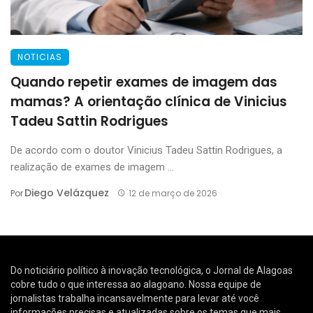
NOTICIAS
Quando repetir exames de imagem das
mamas? A orientação clínica de Vinicius
Tadeu Sattin Rodrigues
De acordo com o doutor Vinicius Tadeu Sattin Rodrigues, a
realização de exames de imagem ...
Diego Velázquez
Por
12 de março de 2026
Do noticiário político à inovação tecnológica, o Jornal de Alagoas
cobre tudo o que interessa ao alagoano. Nossa equipe de
jornalistas trabalha incansavelmente para levar até você
informações precisas e atualizadas sobre os temas que mais