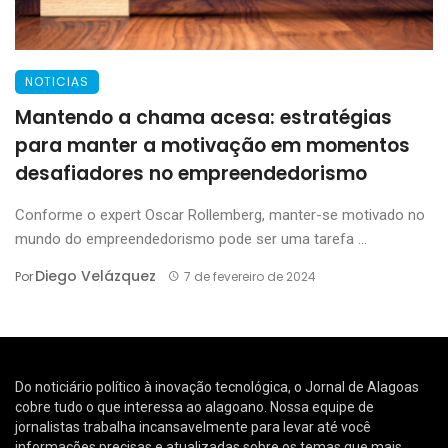
NOTICIAS
Mantendo a chama acesa: estratégias
para manter a motivação em momentos
desafiadores no empreendedorismo
Conforme o expert Oscar Rollemberg, manter-se motivado no
mundo do empreendedorismo pode ser uma tarefa ...
Diego Velázquez
Por
7 de fevereiro de 2024
Do noticiário político à inovação tecnológica, o Jornal de Alagoas
cobre tudo o que interessa ao alagoano. Nossa equipe de
jornalistas trabalha incansavelmente para levar até você
informações precisas e atualizadas sobre os temas que mais