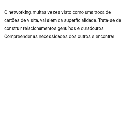
O networking, muitas vezes visto como uma troca de
cartões de visita, vai além da superficialidade. Trata-se de
construir relacionamentos genuínos e duradouros.
Compreender as necessidades dos outros e encontrar
maneiras de agregar valor aos seus contatos é a base para
um networking eficaz.
Construindo Relacionamentos Estratégicos
O foco estratégico no networking envolve identificar
pessoas-chave que podem contribuir para o crescimento
do seu negócio. Como ressalta Joni Ricardo Fernandes
Duarte, isso inclui não apenas clientes em potencial, mas
também mentores, investidores e parceiros de negócios.
Ao se conectar com indivíduos que compartilham sua visão,