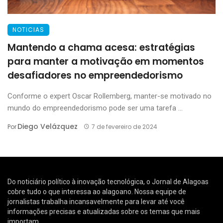
NOTICIAS
Mantendo a chama acesa: estratégias
para manter a motivação em momentos
desafiadores no empreendedorismo
Conforme o expert Oscar Rollemberg, manter-se motivado no
mundo do empreendedorismo pode ser uma tarefa ...
Diego Velázquez
Por
7 de fevereiro de 2024
Do noticiário político à inovação tecnológica, o Jornal de Alagoas
cobre tudo o que interessa ao alagoano. Nossa equipe de
jornalistas trabalha incansavelmente para levar até você
informações precisas e atualizadas sobre os temas que mais
importam.