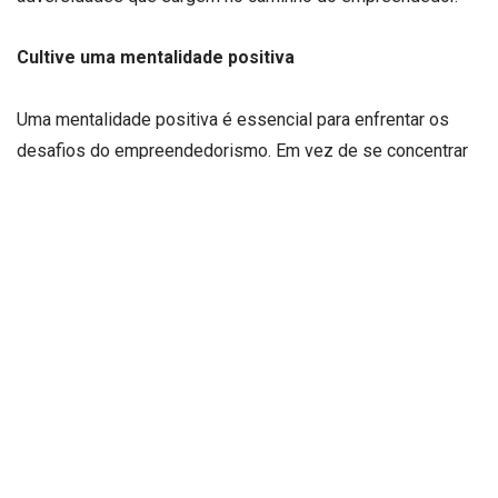
Cultive uma mentalidade positiva
Uma mentalidade positiva é essencial para enfrentar os
desafios do empreendedorismo. Em vez de se concentrar
nos obstáculos, concentre-se nas oportunidades de
aprendizado e crescimento que cada desafio oferece.
Como aponta o entendedor do assunto Oscar Victor
Rollemberg, cultivar uma mentalidade positiva permite que
você enfrente os desafios com confiança e determinação,
em vez de ser sobrecarregado pelo pessimismo.
Defina metas claras e realistas
Ter metas claras e realistas é fundamental para manter a
motivação no empreendedorismo. Estabeleça objetivos