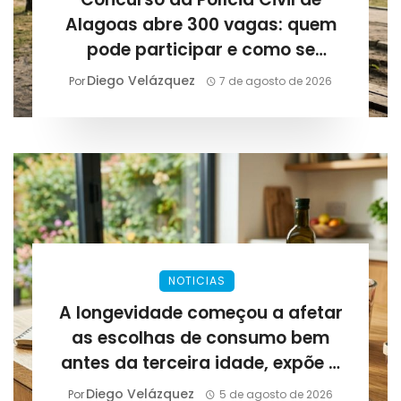
Alagoas abre 300 vagas: quem
pode participar e como se
preparar para as provas
Diego Velázquez
Por
7 de agosto de 2026
NOTICIAS
A longevidade começou a afetar
as escolhas de consumo bem
antes da terceira idade, expõe a
Lirius Suplementos
Diego Velázquez
Por
5 de agosto de 2026