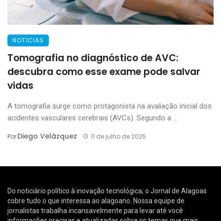
NOTICIAS
Tomografia no diagnóstico de AVC:
descubra como esse exame pode salvar
vidas
A tomografia surge como protagonista na avaliação inicial dos
acidentes vasculares cerebrais (AVCs). Segundo a ...
Diego Velázquez
Por
11 de julho de 2025
Do noticiário político à inovação tecnológica, o Jornal de Alagoas
cobre tudo o que interessa ao alagoano. Nossa equipe de
jornalistas trabalha incansavelmente para levar até você
informações precisas e atualizadas sobre os temas que mais