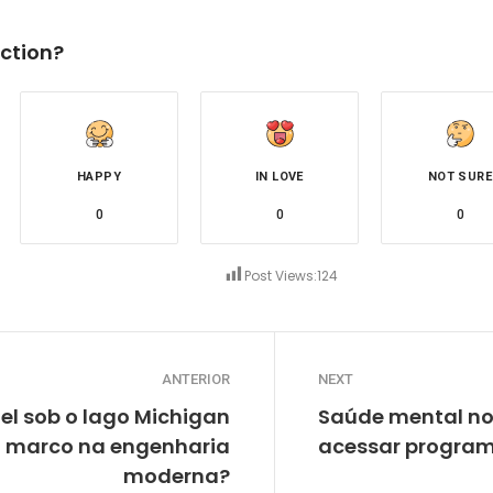
ction?
HAPPY
IN LOVE
NOT SURE
0
0
0
Post Views:
124
ANTERIOR
NEXT
el sob o lago Michigan
Saúde mental no
 marco na engenharia
acessar program
moderna?