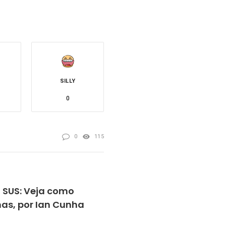
SILLY
0
0
115
 SUS: Veja como
as, por Ian Cunha