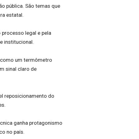
ão pública. São temas que
a estatal.
 processo legal e pela
 institucional.
ar como um termômetro
m sinal claro de
el reposicionamento do
es.
técnica ganha protagonismo
co no país.