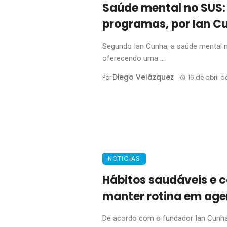
Saúde mental no SUS:
programas, por Ian C
Segundo Ian Cunha, a saúde mental n
oferecendo uma ...
Diego Velázquez
Por
16 de abril d
NOTICIAS
Hábitos saudáveis e 
manter rotina em ag
De acordo com o fundador Ian Cunha,