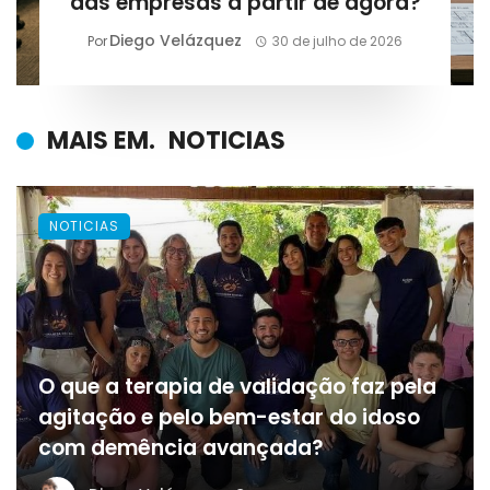
das empresas a partir de agora?
Diego Velázquez
Por
30 de julho de 2026
MAIS EM.
NOTICIAS
NOTICIAS
O que a terapia de validação faz pela
agitação e pelo bem-estar do idoso
com demência avançada?