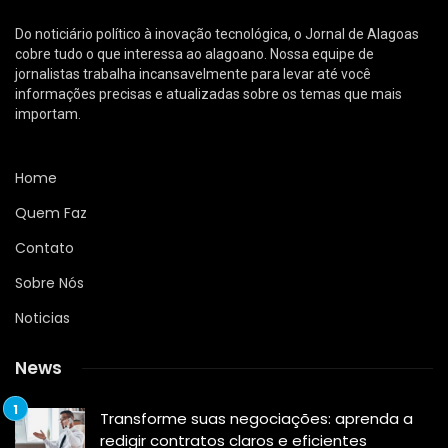
NOTICIAS
Linha 5 sob o Lago de Michigan
reacende debate sobre custos,
segurança e soluções técnicas
Diego Velázquez
7 de janeiro de 2026
208
visualizações
0
Paulo Roberto Gomes Fernandes nota os desdobramentos
mais recentes envolvendo o projeto do túnel que deverá
abrigar um novo trecho do Gasoduto da Linha 5, sob o Lago
de Michigan, nos Estados Unidos. O empreendimento
voltou ao centro do debate após a divulgação de um