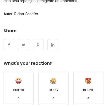
mas pela repetição inteligente do essencial.
Autor:
Richar Schäfer
Share
What's your reaction?
EXCITED
HAPPY
IN LOVE
0
0
0