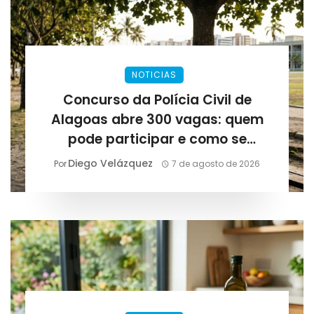
NOTICIAS
Concurso da Polícia Civil de
Alagoas abre 300 vagas: quem
pode participar e como se
preparar para as provas
Diego Velázquez
Por
7 de agosto de 2026