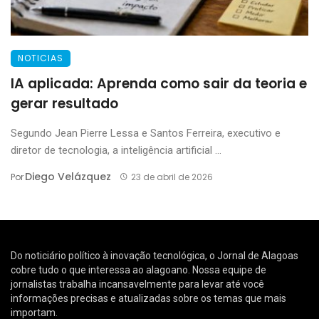
NOTICIAS
IA aplicada: Aprenda como sair da teoria e
gerar resultado
Segundo Jean Pierre Lessa e Santos Ferreira, executivo e
diretor de tecnologia, a inteligência artificial ...
Diego Velázquez
Por
23 de abril de 2026
Do noticiário político à inovação tecnológica, o Jornal de Alagoas
cobre tudo o que interessa ao alagoano. Nossa equipe de
jornalistas trabalha incansavelmente para levar até você
informações precisas e atualizadas sobre os temas que mais
importam.