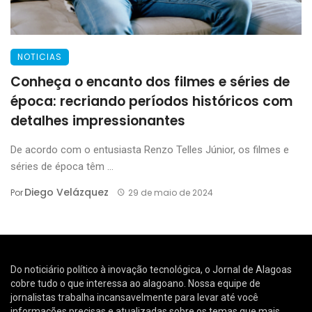
NOTICIAS
Conheça o encanto dos filmes e séries de
época: recriando períodos históricos com
detalhes impressionantes
De acordo com o entusiasta Renzo Telles Júnior, os filmes e
séries de época têm ...
Diego Velázquez
Por
29 de maio de 2024
Do noticiário político à inovação tecnológica, o Jornal de Alagoas
cobre tudo o que interessa ao alagoano. Nossa equipe de
jornalistas trabalha incansavelmente para levar até você
informações precisas e atualizadas sobre os temas que mais