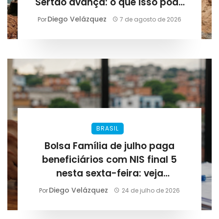
Sertão avança: o que isso pode
representar para Alagoas
Diego Velázquez
Por
7 de agosto de 2026
BRASIL
Bolsa Família de julho paga
beneficiários com NIS final 5
nesta sexta-feira: veja
calendário e impactos em
Diego Velázquez
Por
24 de julho de 2026
Alagoas