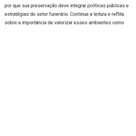
por que sua preservação deve integrar políticas públicas e
estratégias do setor funerário. Continue a leitura e reflita
sobre a importância de valorizar esses ambientes como
parte do patrimônio coletivo.
Por que os cemitérios são
espaços de memória cultural e
histórica?
Os cemitérios concentram registros simbólicos que
revelam hábitos, crenças e transformações sociais ao
longo do tempo. Segundo Tiago Schietti, cada túmulo,
epitáfio e monumento traduz aspectos da época em que foi
construído, funcionando como documento histórico a céu
aberto. A disposição das sepulturas, os materiais