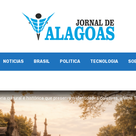
NOTICIAS
BRASIL
POLITICA
TECNOLOGIA
SO
 cultural e histórica que preservam identidades coletivas, afirma Ti