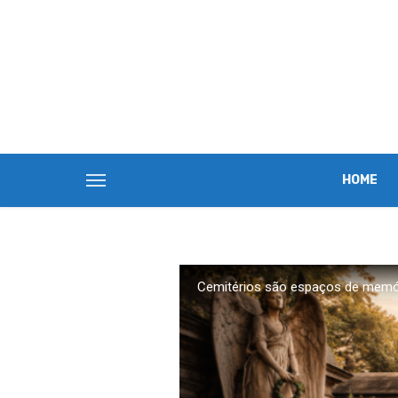
HOME
Cemitérios são espaços de memória