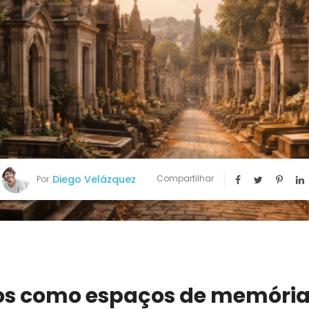
Diego Velázquez
Compartilhar
Por
os como espaços de memória 