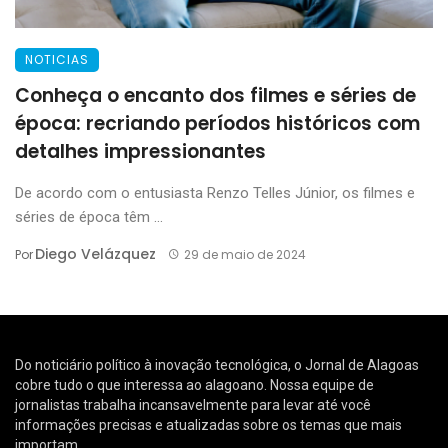
NOTICIAS
Conheça o encanto dos filmes e séries de
época: recriando períodos históricos com
detalhes impressionantes
De acordo com o entusiasta Renzo Telles Júnior, os filmes e
séries de época têm ...
Diego Velázquez
Por
29 de maio de 2024
Do noticiário político à inovação tecnológica, o Jornal de Alagoas
cobre tudo o que interessa ao alagoano. Nossa equipe de
jornalistas trabalha incansavelmente para levar até você
informações precisas e atualizadas sobre os temas que mais
importam.