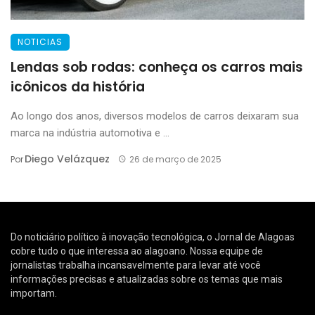
NOTICIAS
Lendas sob rodas: conheça os carros mais
icônicos da história
Ao longo dos anos, diversos modelos de carros deixaram sua
marca na indústria automotiva e ...
Diego Velázquez
Por
26 de março de 2025
Do noticiário político à inovação tecnológica, o Jornal de Alagoas
cobre tudo o que interessa ao alagoano. Nossa equipe de
jornalistas trabalha incansavelmente para levar até você
informações precisas e atualizadas sobre os temas que mais
importam.