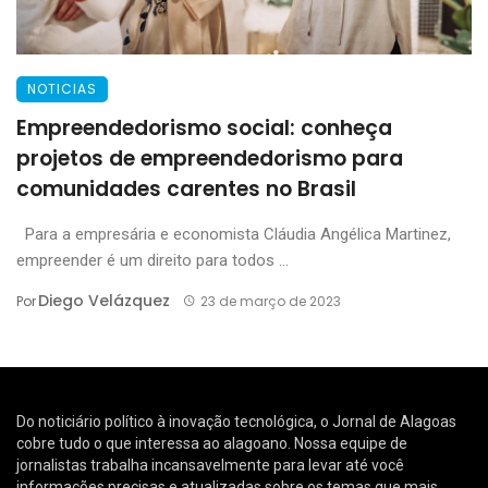
NOTICIAS
Empreendedorismo social: conheça
projetos de empreendedorismo para
comunidades carentes no Brasil
Para a empresária e economista Cláudia Angélica Martinez,
empreender é um direito para todos ...
Diego Velázquez
Por
23 de março de 2023
Do noticiário político à inovação tecnológica, o Jornal de Alagoas
cobre tudo o que interessa ao alagoano. Nossa equipe de
jornalistas trabalha incansavelmente para levar até você
informações precisas e atualizadas sobre os temas que mais