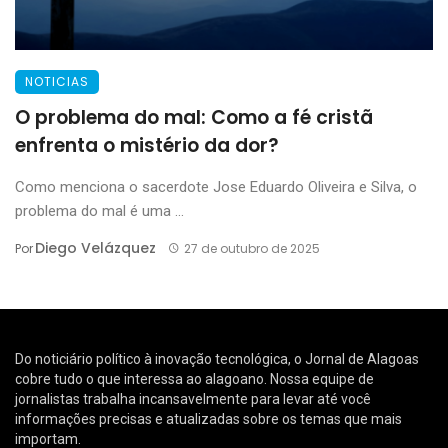
NOTICIAS
O problema do mal: Como a fé cristã
enfrenta o mistério da dor?
Como menciona o sacerdote Jose Eduardo Oliveira e Silva, o
problema do mal é uma ...
Diego Velázquez
Por
27 de outubro de 2025
Do noticiário político à inovação tecnológica, o Jornal de Alagoas
cobre tudo o que interessa ao alagoano. Nossa equipe de
jornalistas trabalha incansavelmente para levar até você
informações precisas e atualizadas sobre os temas que mais
importam.