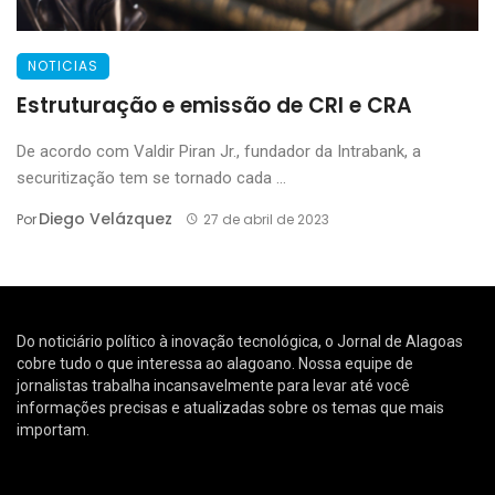
NOTICIAS
Estruturação e emissão de CRI e CRA
De acordo com Valdir Piran Jr., fundador da Intrabank, a
securitização tem se tornado cada ...
Diego Velázquez
Por
27 de abril de 2023
Do noticiário político à inovação tecnológica, o Jornal de Alagoas
cobre tudo o que interessa ao alagoano. Nossa equipe de
jornalistas trabalha incansavelmente para levar até você
informações precisas e atualizadas sobre os temas que mais
importam.