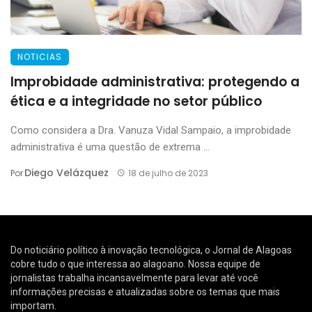
NOTICIAS
Improbidade administrativa: protegendo a
ética e a integridade no setor público
Como considera a Dra. Vanuza Vidal Sampaio, a improbidade
administrativa é uma questão de extrema ...
Diego Velázquez
Por
18 de julho de 2023
Do noticiário político à inovação tecnológica, o Jornal de Alagoas
cobre tudo o que interessa ao alagoano. Nossa equipe de
jornalistas trabalha incansavelmente para levar até você
informações precisas e atualizadas sobre os temas que mais
importam.