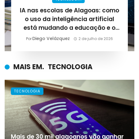
IA nas escolas de Alagoas: como
o uso da inteligência artificial
está mudando a educação e o
que estudantes precisam saber
Diego Velázquez
Por
2 de julho de 2026
em 2026
MAIS EM.
TECNOLOGIA
TECNOLOGIA
Mais de 30 mil alagoanos vão ganhar