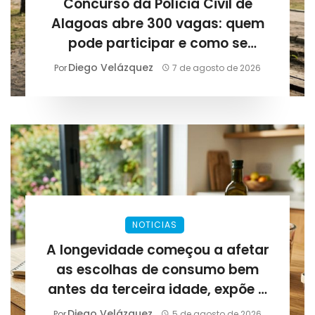
Concurso da Polícia Civil de
Alagoas abre 300 vagas: quem
pode participar e como se
preparar para as provas
Diego Velázquez
Por
7 de agosto de 2026
NOTICIAS
A longevidade começou a afetar
as escolhas de consumo bem
antes da terceira idade, expõe a
Lirius Suplementos
Diego Velázquez
Por
5 de agosto de 2026