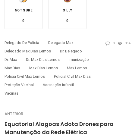
NOT SURE
SILLY
0
0
Delegado De Polícia
Delegado Max
0
354
Delegado Max Dias Lemos
Dr. Delegado
Dr. Max
Dr. Max Dias Lemos
Imunização
Max Dias
Max Dias Lemos
Max Lemos
Polícia Civil Max Lemos
Policial Civil Max Dias
Proteção Vacinal
Vacinação Infantil
Vacinas
ANTERIOR
Equatorial Alagoas Adota Drones para
Manutenção da Rede Elétrica