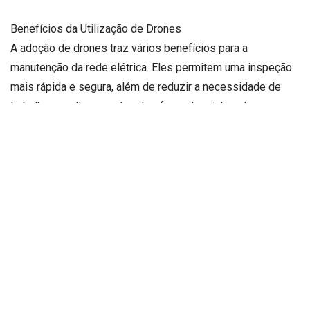
Benefícios da Utilização de Drones
A adoção de drones traz vários benefícios para a
manutenção da rede elétrica. Eles permitem uma inspeção
mais rápida e segura, além de reduzir a necessidade de
trabalho em altura e outras tarefas potencialmente
perigosas.
Áreas de Difícil Acesso
A principal vantagem do uso de drones é a capacidade de
acessar áreas remotas e de difícil acesso, onde seria
complicado ou arriscado para equipes humanas realizarem
inspeções. Isso assegura que todos os pontos da rede
sejam monitorados de forma eficiente.
Melhorias na Eficiência Operacional