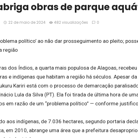
abriga obras de parque aquá
22 de maio de 2024
482 visualizações
0
roblema político’ ao não dar prosseguimento ao pleito; poss
a região
ras dos Índios, a quarta mais populosa de Alagoas, recebe
as e indígenas que habitam a região há séculos. Apesar da ex
ukuru Kariri está com o processo de demarcação paralisad
nácio Lula da Silva (PT). Ela foi tirada de última hora de uma
 em razão de um “problema político” — conforme justifico
ado aos indígenas, de 7.036 hectares, segundo portaria decl
iça, em 2010, abrange uma área que a prefeitura desapropri