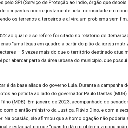
 pelo SPI (Serviço de Proteção ao Índio, órgão que depois 
de ocupantes ocorre justamente pela morosidade em concl
endo os terrenos a terceiros e aí vira um problema sem fim.
 ao qual ele se refere foi citado no relatório de demarcaçã
enas “uma légua em quadro a partir do pião da igreja matri
ectares – 5 vezes mais do que o território destinado atual
l por abarcar parte da área urbana do município, que possui
zar é da base aliada do governo Lula. Durante a campanha de
otos ao petista ao lado do governador Paulo Dantas (MDB) 
 Filho (MDB). Em janeiro de 2023, acompanhado do senador
o com o então ministro da Justiça, Flávio Dino, e com a sec
ior. Na ocasião, ele afirmou que a homologação não poderia 
pal e estadual, porque “quando dá o problema, a população 