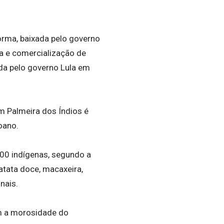
orma, baixada pelo governo
a e comercialização de
da pelo governo Lula em
em Palmeira dos Índios é
oano.
400 indígenas, segundo a
batata doce, macaxeira,
nais.
om a morosidade do