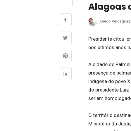
Alagoas 
Diego Velázquez
Presidente citou ‘p
nos últimos anos n
A cidade de Palmei
presença de palmeir
indígena do povo X
do presidente Luiz I
seriam homologados
O território destin
Ministério da Just