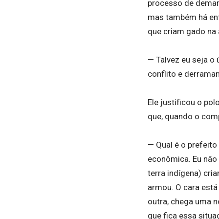
processo de demarc
mas também há entr
que criam gado na 
— Talvez eu seja o 
conflito e derrama
Ele justificou o po
que, quando o compr
— Qual é o prefeito
econômica. Eu não
terra indígena) cr
armou. O cara está
outra, chega uma n
que fica essa situa