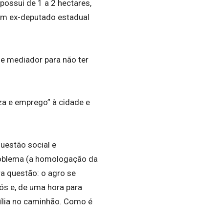
ossui de 1 a 2 hectares,
 um ex-deputado estadual
de mediador para não ter
eza e emprego” à cidade e
questão social e
roblema (a homologação da
ra questão: o agro se
ós e, de uma hora para
bília no caminhão. Como é