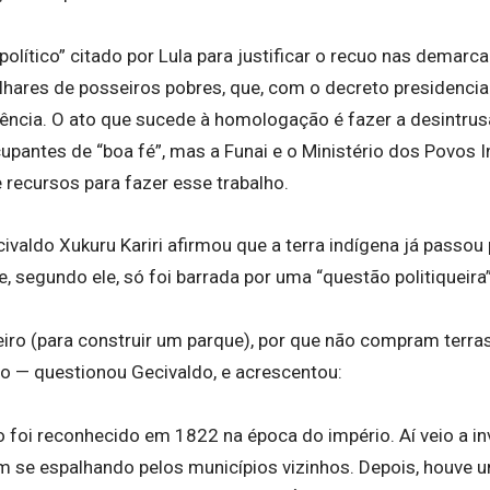
político” citado por Lula para justificar o recuo nas demarc
lhares de posseiros pobres, que, com o decreto presidencia
tência. O ato que sucede à homologação é fazer a desintrusã
upantes de “boa fé”, mas a Funai e o Ministério dos Povos 
e recursos para fazer esse trabalho.
civaldo Xukuru Kariri afirmou que a terra indígena já passou
 segundo ele, só foi barrada por uma “questão politiqueira”
eiro (para construir um parque), por que não compram terra
o — questionou Gecivaldo, e acrescentou:
o foi reconhecido em 1822 na época do império. Aí veio a i
m se espalhando pelos municípios vizinhos. Depois, houve