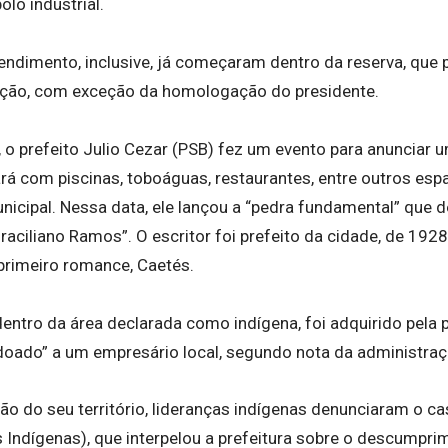
olo industrial.
ndimento, inclusive, já começaram dentro da reserva, que 
ção, com exceção da homologação do presidente.
o prefeito Julio Cezar (PSB) fez um evento para anunciar u
ará com piscinas, toboáguas, restaurantes, entre outros es
icipal. Nessa data, ele lançou a “pedra fundamental” que d
aciliano Ramos”. O escritor foi prefeito da cidade, de 1928
 primeiro romance, Caetés.
dentro da área declarada como indígena, foi adquirido pela 
doado” a um empresário local, segundo nota da administraç
ão do seu território, lideranças indígenas denunciaram o c
 Indígenas), que interpelou a prefeitura sobre o descump