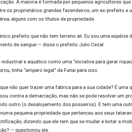
ação. A maioria é formada por pequenos agricultores que p
e os proprietários grandes fazendeiros, um ex-prefeito e
área, alguns com os títulos de propriedade.
único prefeito que não tem terreno ali. Eu sou uma espécie 
mento de sangue — disse o prefeito Julio Cezar.
lo industrial e aquático como uma “iniciativa para gerar riqu
ou, tinha “amparo legal” da Funai para isso.
 que não quer trazer uma fábrica para a sua cidade? É uma 
 sou contra a demarcação, mas não se pode resolver um p
iando outro (o desalojamento dos posseiros). E tem uma out
 numa pequena propriedade que pertenceu aos seus tatarav
otificação, dizendo que ele tem que se mudar e botar a mo
ção? — questionou ele.