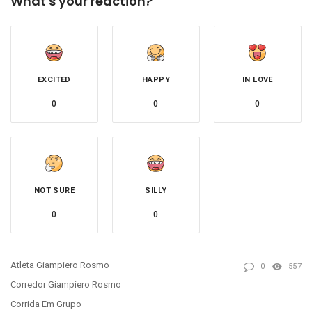
What's your reaction?
EXCITED
HAPPY
IN LOVE
0
0
0
NOT SURE
SILLY
0
0
Atleta Giampiero Rosmo
0
557
Corredor Giampiero Rosmo
Corrida Em Grupo