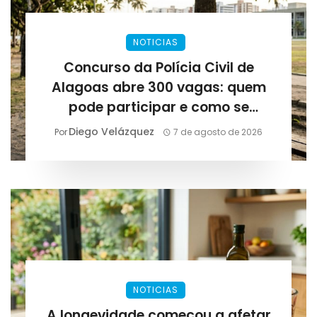
NOTICIAS
Concurso da Polícia Civil de
Alagoas abre 300 vagas: quem
pode participar e como se
preparar para as provas
Diego Velázquez
Por
7 de agosto de 2026
NOTICIAS
A longevidade começou a afetar