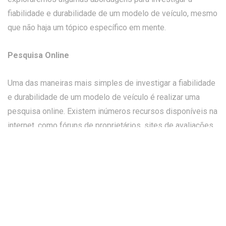
fiabilidade e durabilidade de um modelo de veículo, mesmo
que não haja um tópico específico em mente.
Pesquisa Online
Uma das maneiras mais simples de investigar a fiabilidade
e durabilidade de um modelo de veículo é realizar uma
pesquisa online. Existem inúmeros recursos disponíveis na
internet, como fóruns de proprietários, sites de avaliações
de veículos e grupos de discussão. Nesses espaços, você
pode encontrar opiniões e experiências reais de pessoas
que possuem ou já possuíram o modelo que você está
considerando. Isso pode fornecer insights valiosos sobre
como o veículo se comporta ao longo do tempo.
Revisões de Especialistas