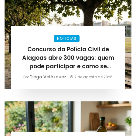
NOTICIAS
Concurso da Polícia Civil de
Alagoas abre 300 vagas: quem
pode participar e como se
preparar para as provas
Diego Velázquez
Por
7 de agosto de 2026