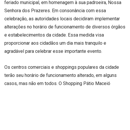
feriado municipal, em homenagem à sua padroeira, Nossa
Senhora dos Prazeres. Em consonância com essa
celebração, as autoridades locais decidiram implementar
alterações no horário de funcionamento de diversos órgãos
e estabelecimentos da cidade. Essa medida visa
proporcionar aos cidadãos um dia mais tranquilo e
agradável para celebrar esse importante evento.
Os centros comerciais e shoppings populares da cidade
terão seu horário de funcionamento alterado, em alguns
casos, mas não em todos. O Shopping Pátio Maceió
funcionará normalmente, das 9h às 22h, enquanto o Maceió
Shopping também seguirá seu horário habitual, com as lojas
e praças de alimentação abertas desde 9h até 22h. Além
disso, os parques Game Station e Mundo da Criança, bem
como os cinemas, funcionarão normalmente.