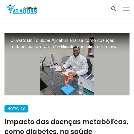
Oluwatosin Tolulope Ajidahun analisa como doenças
metabólicas afetam a fertilidade masculina e feminina.
NOTICIAS
Impacto das doenças metabólicas,
como diabetes, na saúde