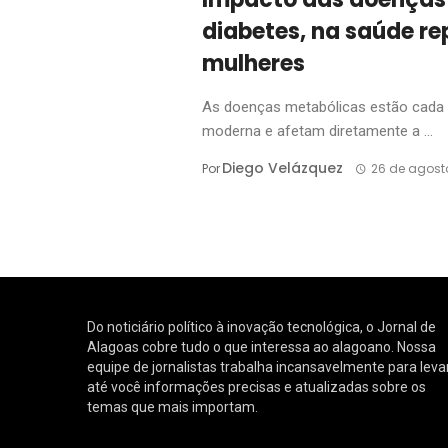
diabetes, na saúde r
mulheres
As doenças metabólicas estão cada 
moderna e afetam diretamente a ...
Diego Velázquez
Por
26 de agost
Do noticiário político à inovação tecnológica, o Jornal de
Alagoas cobre tudo o que interessa ao alagoano. Nossa
equipe de jornalistas trabalha incansavelmente para leva
até você informações precisas e atualizadas sobre os
temas que mais importam.