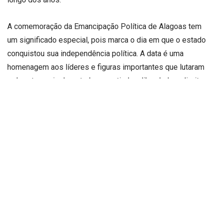
A comemoração da Emancipação Política de Alagoas tem
um significado especial, pois marca o dia em que o estado
conquistou sua independência política. A data é uma
homenagem aos líderes e figuras importantes que lutaram
pela autonomia do estado, garantindo a liberdade e direitos
dos alagoanos. Com o passar dos anos, a comemoração da
Emancipação Política se tornou um evento importante para
a comunidade, reunindo os cidadãos em celebrações e
reflexões sobre a história e o futuro do estado.
A Prefeitura de Maceió já anunciou que decreta ponto
facultativo nas repartições públicas na segunda-feira (15),
véspera do feriado. Isso significa que os funcionários
públicos estarão dispensados do serviço sem prejuízo da
remuneração, mas é importante notar que as empresas