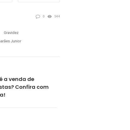
0
544
Gravidez
marães Junior
é a venda de
istas? Confira com
la!