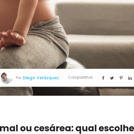
Diego Velázquez
Compartilhar
Por
mal ou cesárea: qual escolhe