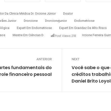
etor Da Clinica Médica Dr. Orcione Júnior
Doutor
arães Junior
Drorcione
Drorcionejunior
Endometriose
ológica
Expert Em Endometriose
Expert Em Gravidez De Alto Risco
usos
Mestre Em Ciências Da Saúde
Orcione
Orcione Ferreira Gui
Post Views:
218
ANTERIOR
NEXT
rtes fundamentais do
Você sabe o que 
role financeiro pessoal
créditos trabalh
Daniel Brito Loyo