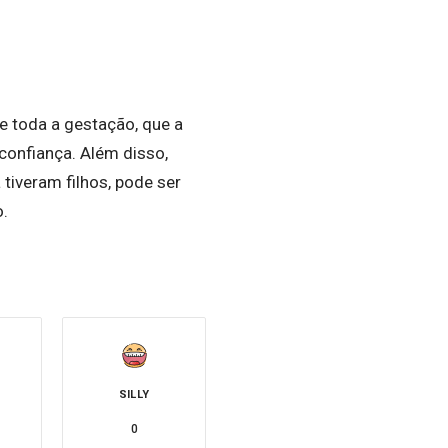
e toda a gestação, que a
onfiança. Além disso,
tiveram filhos, pode ser
o.
SILLY
0