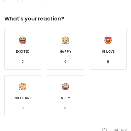
What's your reaction?
EXCITED
HAPPY
IN LOVE
0
0
0
NOT SURE
SILLY
0
0
0
572