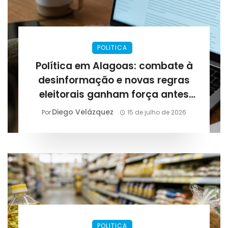
POLITICA
Política em Alagoas: combate à
desinformação e novas regras
eleitorais ganham força antes
das eleições de 2026
Diego Velázquez
Por
15 de julho de 2026
POLITICA