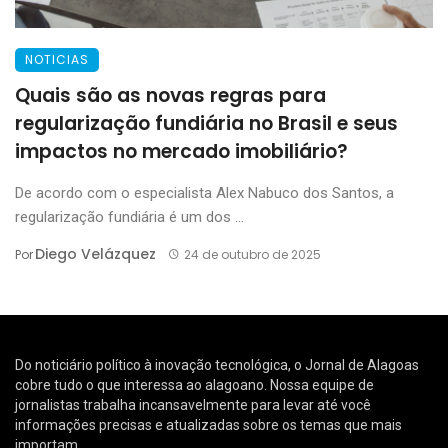
NOTICIAS
Quais são as novas regras para
regularização fundiária no Brasil e seus
impactos no mercado imobiliário?
De acordo com o especialista Alex Nabuco dos Santos, a
regularização fundiária é um dos ...
Diego Velázquez
Por
24 de outubro de 2025
Do noticiário político à inovação tecnológica, o Jornal de Alagoas
cobre tudo o que interessa ao alagoano. Nossa equipe de
jornalistas trabalha incansavelmente para levar até você
informações precisas e atualizadas sobre os temas que mais
importam.