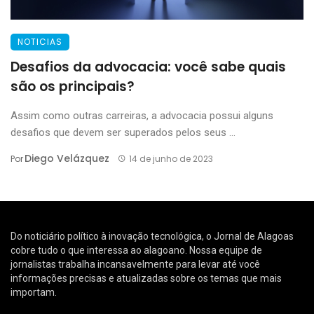
NOTICIAS
Desafios da advocacia: você sabe quais
são os principais?
Assim como outras carreiras, a advocacia possui alguns
desafios que devem ser superados pelos seus ...
Diego Velázquez
Por
14 de junho de 2023
Do noticiário político à inovação tecnológica, o Jornal de Alagoas
cobre tudo o que interessa ao alagoano. Nossa equipe de
jornalistas trabalha incansavelmente para levar até você
informações precisas e atualizadas sobre os temas que mais
importam.