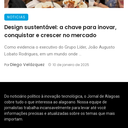
NOTICIAS
Design sustentável: a chave para inovar,
conquistar e crescer no mercado
Como evidencia o executivo do Grupo Líder, João Augusto
Lobato Rodrigues, em um mundo onde ...
Diego Velázquez
Por
10 de janeiro de 2025
Do noticiário político à inovação tecnológica, o Jornal de Alagoas
cobre tudo o que interessa ao alagoano. Nossa equipe de
jornalistas trabalha incansavelmente para levar até você
informações precisas e atualizadas sobre os temas que mais
importam.