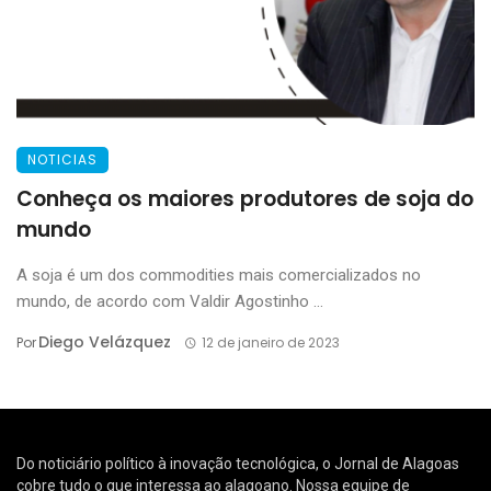
NOTICIAS
Conheça os maiores produtores de soja do
mundo
A soja é um dos commodities mais comercializados no
mundo, de acordo com Valdir Agostinho ...
Diego Velázquez
Por
12 de janeiro de 2023
Do noticiário político à inovação tecnológica, o Jornal de Alagoas
cobre tudo o que interessa ao alagoano. Nossa equipe de