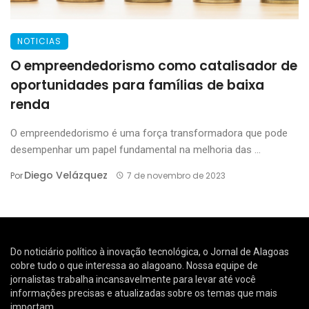
NOTICIAS
O empreendedorismo como catalisador de
oportunidades para famílias de baixa
renda
O empreendedorismo é uma força transformadora que pode
desempenhar um papel fundamental na melhoria das ...
Diego Velázquez
Por
7 de novembro de 2023
Do noticiário político à inovação tecnológica, o Jornal de Alagoas
cobre tudo o que interessa ao alagoano. Nossa equipe de
jornalistas trabalha incansavelmente para levar até você
informações precisas e atualizadas sobre os temas que mais
importam.