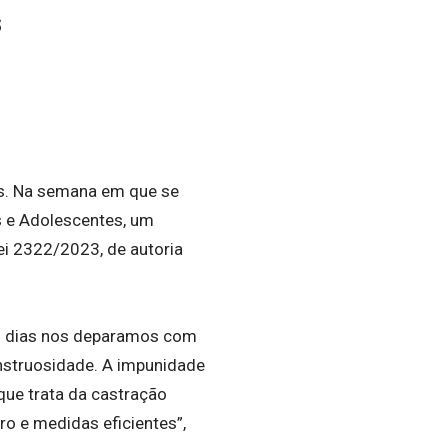
s
ís. Na semana em que se
s e Adolescentes, um
ei 2322/2023, de autoria
os dias nos deparamos com
nstruosidade. A impunidade
 que trata da castração
o e medidas eficientes”,