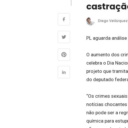
castraçã
Diego Velázquez
PL aguarda análise
O aumento dos crim
celebra o Dia Naci
projeto que tramit
do deputado federa
“Os crimes sexuais
notícias chocantes
não pode ser a regr
química para estup