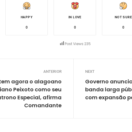
HAPPY
IN LOVE
NOT SURE
0
0
0
Post Views:
235
ANTERIOR
NEXT
tem agora o alagoano
Governo anuncia
riano Peixoto como seu
banda larga púb
trono Especial, afirma
com expansão par
Comandante