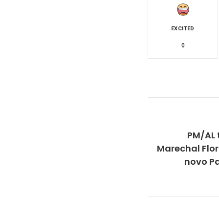
EXCITED
0
PM/AL 
Marechal Flo
novo Pa