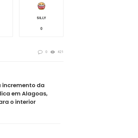
SILLY
0
0
421
 incremento da
lica em Alagoas,
a o interior