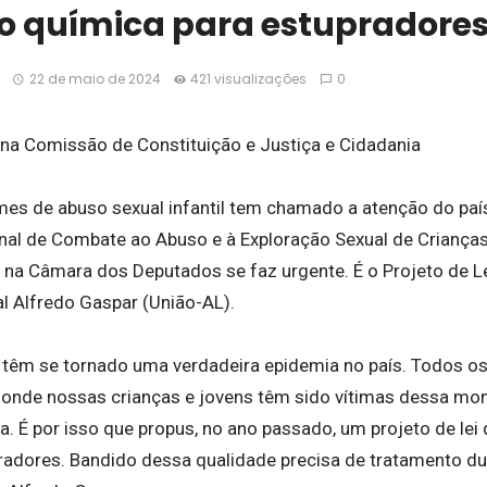
o química para estupradore
22 de maio de 2024
421 visualizações
0
 na Comissão de Constituição e Justiça e Cidadania
es de abuso sexual infantil tem chamado a atenção do pa
onal de Combate ao Abuso e à Exploração Sexual de Criança
a na Câmara dos Deputados se faz urgente. É o Projeto de L
l Alfredo Gaspar (União-AL).
 têm se tornado uma verdadeira epidemia no país. Todos 
 onde nossas crianças e jovens têm sido vítimas dessa mo
a. É por isso que propus, no ano passado, um projeto de lei
radores. Bandido dessa qualidade precisa de tratamento dur