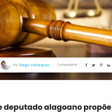
Diego Velázquez
Compartilhar
Por
de deputado alagoano propõe