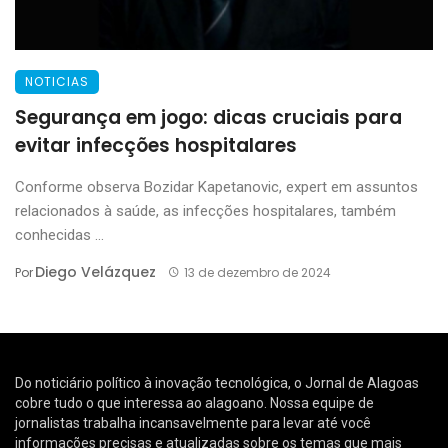
NOTICIAS
Segurança em jogo: dicas cruciais para
evitar infecções hospitalares
Conforme observa Bozidar Kapetanovic, expert em assuntos
relacionados à saúde, as infecções hospitalares, também
conhecidas ...
Diego Velázquez
Por
13 de dezembro de 2024
Do noticiário político à inovação tecnológica, o Jornal de Alagoas
cobre tudo o que interessa ao alagoano. Nossa equipe de
jornalistas trabalha incansavelmente para levar até você
informações precisas e atualizadas sobre os temas que mais