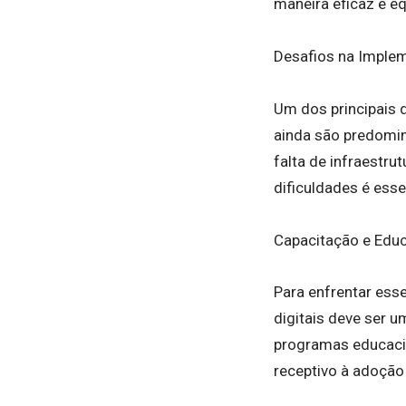
maneira eficaz e eq
Desafios na Imple
Um dos principais d
ainda são predomi
falta de infraestru
dificuldades é esse
Capacitação e Edu
Para enfrentar ess
digitais deve ser u
programas educacio
receptivo à adoção