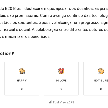
do B20 Brasil destacaram que, apesar dos desafios, as pers
itais são promissoras. Com o avanço contínuo das tecnolog
stáculos existentes, é possível alcançar um progresso sign
mercial e social. A colaboração entre diferentes setores s
s e maximizar os benefícios.
ction?
HAPPY
IN LOVE
NOT SURE
0
0
0
Post Views:
279