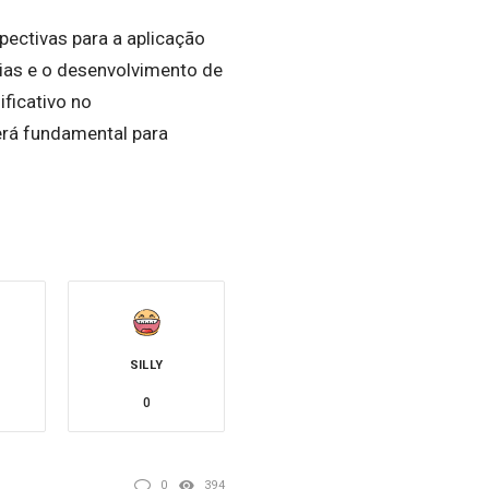
pectivas para a aplicação
ias e o desenvolvimento de
ificativo no
erá fundamental para
SILLY
0
0
394