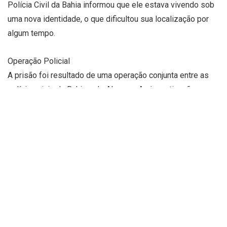
Polícia Civil da Bahia informou que ele estava vivendo sob
uma nova identidade, o que dificultou sua localização por
algum tempo.
Operação Policial
A prisão foi resultado de uma operação conjunta entre as
polícias civis da Bahia e de Alagoas. As investigações
apontaram que Antônio estava escondido em Maracás,
onde levava uma vida discreta para não levantar suspeitas.
Histórico Criminal
Antônio José dos Santos tem um longo histórico criminal.
Ele é acusado de diversos crimes, incluindo homicídio e
tráfico de drogas. Sua prisão era considerada uma
prioridade pelas autoridades alagoanas devido à
periculosidade e ao impacto de suas ações criminosas na