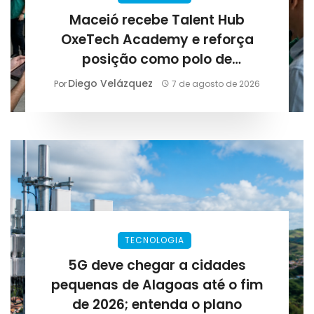
Maceió recebe Talent Hub
OxeTech Academy e reforça
posição como polo de
tecnologia: evento aproxima
Diego Velázquez
Por
7 de agosto de 2026
empresas e novos profissionais
TECNOLOGIA
5G deve chegar a cidades
pequenas de Alagoas até o fim
de 2026; entenda o plano