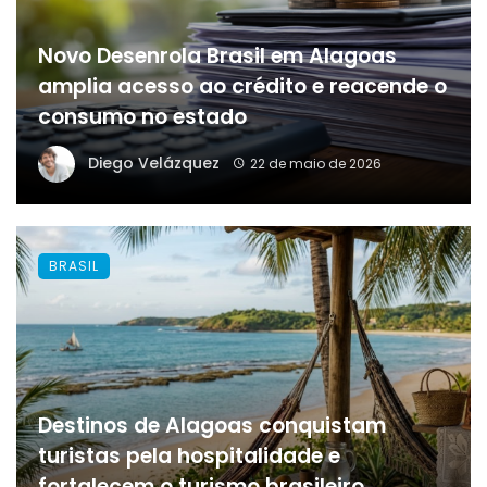
Novo Desenrola Brasil em Alagoas
amplia acesso ao crédito e reacende o
consumo no estado
Diego Velázquez
22 de maio de 2026
BRASIL
Destinos de Alagoas conquistam
turistas pela hospitalidade e
fortalecem o turismo brasileiro