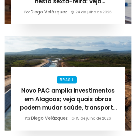
nesta sexta-feira: veja
calendário e impactos em
Diego Velázquez
Por
24 de julho de 2026
Alagoas
BRASIL
Novo PAC amplia investimentos
em Alagoas; veja quais obras
podem mudar saúde, transporte
e abastecimento
Diego Velázquez
Por
15 de julho de 2026