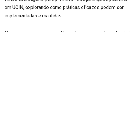
em UCIN, explorando como práticas eficazes podem ser
implementadas e mantidas.
Como a capacitação contínua da equipe pode melhorar
a segurança do paciente?
Como pontua a comentadora Nathalia Belletato, a
capacitação contínua é vital para garantir que a equipe da
UCIN esteja sempre atualizada com as melhores práticas e
procedimentos de segurança. Programas de educação e
treinamento regulares são essenciais para manter os
profissionais informados sobre as últimas evidências
científicas e técnicas de cuidados.
Além disso, simulações e treinamentos práticos são
ferramentas eficazes para preparar a equipe para situações