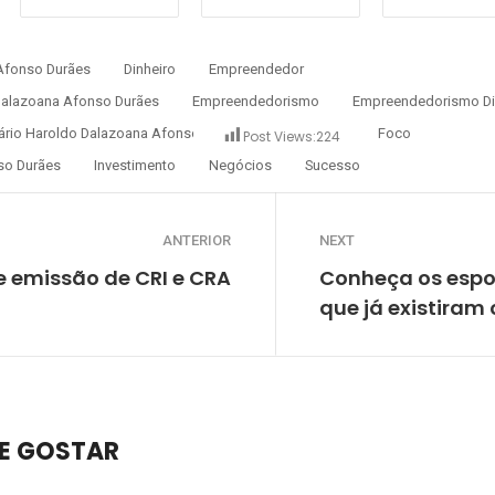
Afonso Durães
Dinheiro
Empreendedor
alazoana Afonso Durães
Empreendedorismo
Empreendedorismo Dig
rio Haroldo Dalazoana Afonso Durães
Empresas
Foco
Post Views:
224
so Durães
Investimento
Negócios
Sucesso
ANTERIOR
NEXT
e emissão de CRI e CRA
Conheça os espor
que já existiram
E GOSTAR