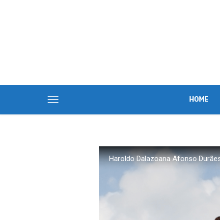
HOME
Haroldo Dalazoana Afonso Durãe