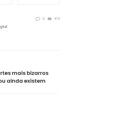
0
479
ital
tes mais bizarros
 ou ainda existem