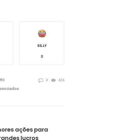
SILLY
0
eto
0
426
ssociados
ores ações para
grandes lucros