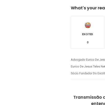
What's your rea
EXCITED
0
Advogado Eurico De Jesu
Eurico De Jesus Teles Net
Sócio Fundador Do Escri
Transmissão d
entend