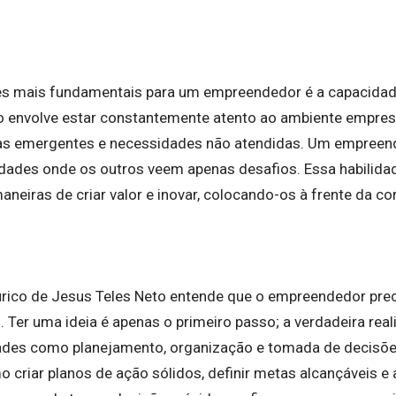
s mais fundamentais para um empreendedor é a capacidade
o envolve estar constantemente atento ao ambiente empresa
as emergentes e necessidades não atendidas. Um empreen
nidades onde os outros veem apenas desafios. Essa habilida
eiras de criar valor e inovar, colocando-os à frente da co
Eurico de Jesus Teles Neto entende que o empreendedor pre
. Ter uma ideia é apenas o primeiro passo; a verdadeira rea
idades como planejamento, organização e tomada de decis
 criar planos de ação sólidos, definir metas alcançáveis 