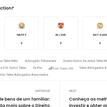
ction?
HAPPY
IN LOVE
NOT SURE
0
0
0
s Teles Neto
Advogado Tributarista
Doutor Eurico De Jesus Teles N
o E Dr. Eurico Teles
Ex-Presidente Do Grupo Oi
O Teles Advogados A
Post Views:
196
tório Teles Advogados Associados
ANTERIOR
NEXT
e bens de um familiar:
Conheça as melh
a mais sobre o Direito
investir e obter 