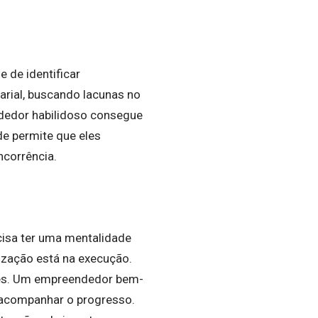
 de identificar
rial, buscando lacunas no
dedor habilidoso consegue
de permite que eles
ncorrência.
cisa ter uma mentalidade
lização está na execução.
ões. Um empreendedor bem-
e acompanhar o progresso.