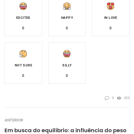
EXCITED
HAPPY
IN LOVE
0
0
0
NOT SURE
SILLY
0
0
0
320
ANTERIOR
Em busca do equilíbrio: a influência do peso