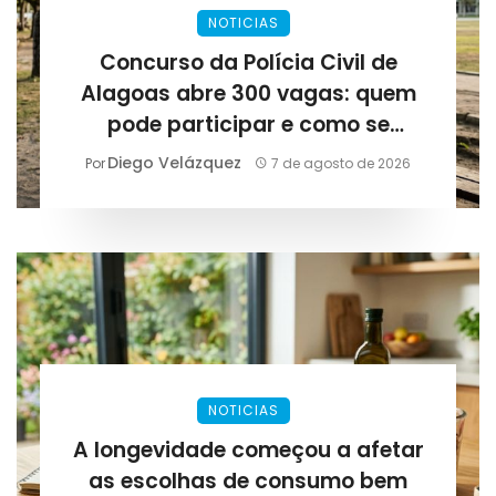
NOTICIAS
Concurso da Polícia Civil de
Alagoas abre 300 vagas: quem
pode participar e como se
preparar para as provas
Diego Velázquez
Por
7 de agosto de 2026
NOTICIAS
A longevidade começou a afetar
as escolhas de consumo bem