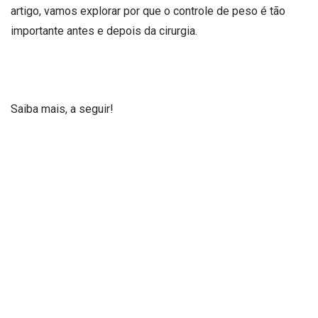
artigo, vamos explorar por que o controle de peso é tão
importante antes e depois da cirurgia.
Saiba mais, a seguir!
Por que o controle de peso é importante no pré-
operatório?
Manter um peso saudável antes da cirurgia pode reduzir
significativamente os riscos associados ao procedimento.