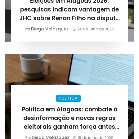
Eleições em Alagoas 2026:
pesquisas indicam vantagem de
JHC sobre Renan Filho na disputa
pelo governo
Diego Velázquez
Por
24 de julho de 2026
POLITICA
Política em Alagoas: combate à
desinformação e novas regras
eleitorais ganham força antes
das eleições de 2026
Diego Velázquez
Por
15 de julho de 2026