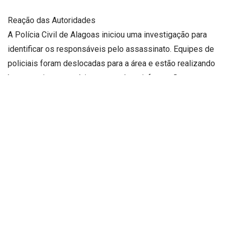
Reação das Autoridades
A Polícia Civil de Alagoas iniciou uma investigação para
identificar os responsáveis pelo assassinato. Equipes de
policiais foram deslocadas para a área e estão realizando
buscas e interrogatórios para coletar informações que
possam levar à resolução do caso.
Contexto do Casamento
O casamento da vítima, que havia sido celebrado com
alegria, agora está envolto em tristeza devido ao trágico
evento. Familiares e amigos estão em estado de choque e
consternados com a perda repentina.
Motivações e Suspeitas
Ainda não há confirmação oficial sobre o motivo do